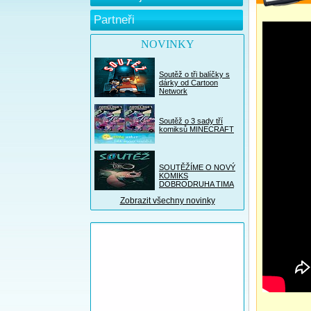
Partneři
NOVINKY
Soutěž o tři balíčky s
dárky od Cartoon
Network
Soutěž o 3 sady tří
komiksů MINECRAFT
SOUTĚŽÍME O NOVÝ
KOMIKS
DOBRODRUHA TIMA
Zobrazit všechny novinky