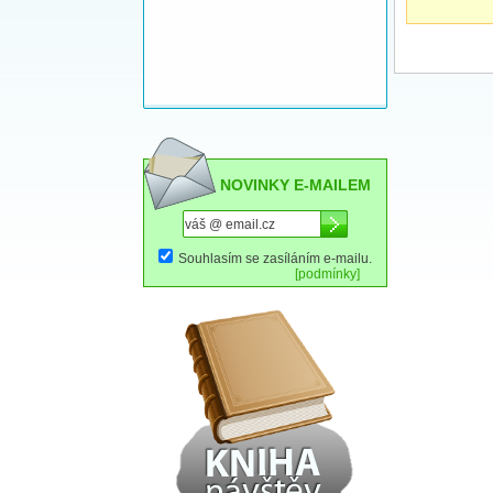
NOVINKY E-MAILEM
Souhlasím se zasíláním e-mailu.
[podmínky]