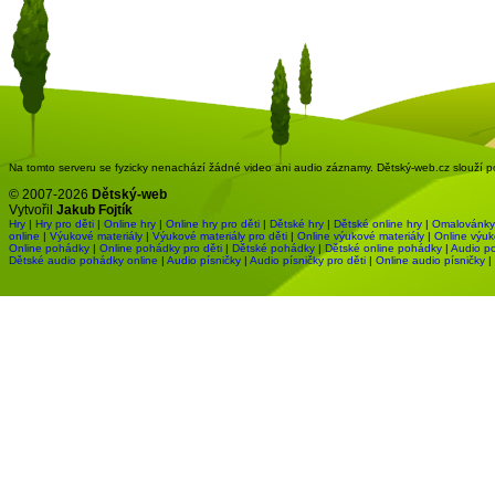
Na tomto serveru se fyzicky nenachází žádné video ani audio záznamy. Dětský-web.cz slouží pou
© 2007-2026
Dětský-web
Vytvořil
Jakub Fojtík
Hry
|
Hry pro děti
|
Online hry
|
Online hry pro děti
|
Dětské hry
|
Dětské online hry
|
Omalovánky
online
|
Výukové materiály
|
Výukové materiály pro děti
|
Online výukové materiály
|
Online výuk
Online pohádky
|
Online pohádky pro děti
|
Dětské pohádky
|
Dětské online pohádky
|
Audio p
Dětské audio pohádky online
|
Audio písničky
|
Audio písničky pro děti
|
Online audio písničky
|