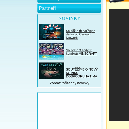
Partneři
NOVINKY
Soutěž o tři balíčky s
dárky od Cartoon
Network
Soutěž o 3 sady tří
komiksů MINECRAFT
SOUTĚŽÍME O NOVÝ
KOMIKS
DOBRODRUHA TIMA
Zobrazit všechny novinky