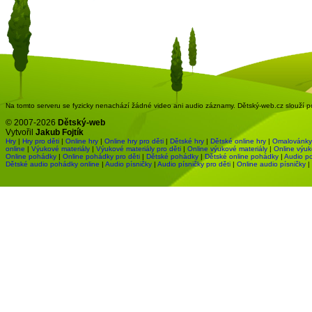
Na tomto serveru se fyzicky nenachází žádné video ani audio záznamy. Dětský-web.cz slouží pou
© 2007-2026
Dětský-web
Vytvořil
Jakub Fojtík
Hry
|
Hry pro děti
|
Online hry
|
Online hry pro děti
|
Dětské hry
|
Dětské online hry
|
Omalovánky
online
|
Výukové materiály
|
Výukové materiály pro děti
|
Online výukové materiály
|
Online výuk
Online pohádky
|
Online pohádky pro děti
|
Dětské pohádky
|
Dětské online pohádky
|
Audio p
Dětské audio pohádky online
|
Audio písničky
|
Audio písničky pro děti
|
Online audio písničky
|