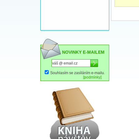
NOVINKY E-MAILEM
Souhlasím se zasíláním e-mailu.
[podmínky]