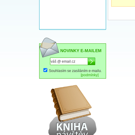
NOVINKY E-MAILEM
Souhlasím se zasíláním e-mailu.
[podmínky]