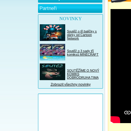
Partneři
NOVINKY
Soutěž o tři balíčky s
dárky od Cartoon
Network
Soutěž o 3 sady tří
komiksů MINECRAFT
SOUTĚŽÍME O NOVÝ
KOMIKS
DOBRODRUHA TIMA
Zobrazit všechny novinky