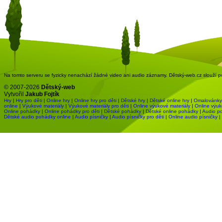
Na tomto serveru se fyzicky nenachází žádné video ani audio záznamy. Dětský-web.cz slouží pou
© 2007-2026
Dětský-web
Vytvořil
Jakub Fojtík
Hry
|
Hry pro děti
|
Online hry
|
Online hry pro děti
|
Dětské hry
|
Dětské online hry
|
Omalovánky
online
|
Výukové materiály
|
Výukové materiály pro děti
|
Online výukové materiály
|
Online výuk
Online pohádky
|
Online pohádky pro děti
|
Dětské pohádky
|
Dětské online pohádky
|
Audio p
Dětské audio pohádky online
|
Audio písničky
|
Audio písničky pro děti
|
Online audio písničky
|