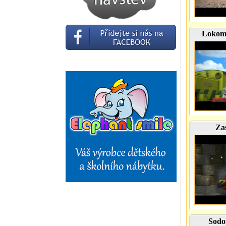
Lokom
Za
Sodor