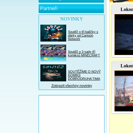
Partneři
Lokom
NOVINKY
Soutěž o tři balíčky s
dárky od Cartoon
Network
Soutěž o 3 sady tří
komiksů MINECRAFT
Lokom
SOUTĚŽÍME O NOVÝ
KOMIKS
DOBRODRUHA TIMA
Zobrazit všechny novinky