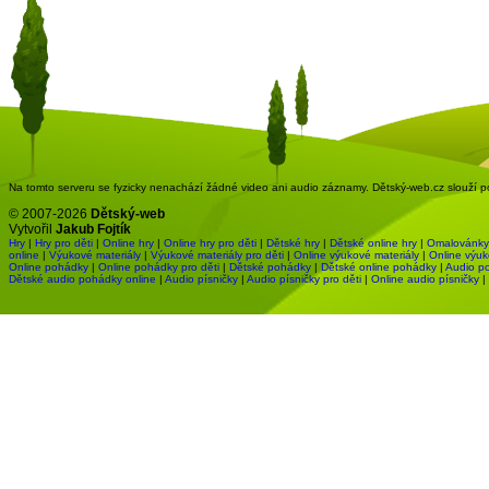
Na tomto serveru se fyzicky nenachází žádné video ani audio záznamy. Dětský-web.cz slouží pou
© 2007-2026
Dětský-web
Vytvořil
Jakub Fojtík
Hry
|
Hry pro děti
|
Online hry
|
Online hry pro děti
|
Dětské hry
|
Dětské online hry
|
Omalovánky
online
|
Výukové materiály
|
Výukové materiály pro děti
|
Online výukové materiály
|
Online výuk
Online pohádky
|
Online pohádky pro děti
|
Dětské pohádky
|
Dětské online pohádky
|
Audio p
Dětské audio pohádky online
|
Audio písničky
|
Audio písničky pro děti
|
Online audio písničky
|