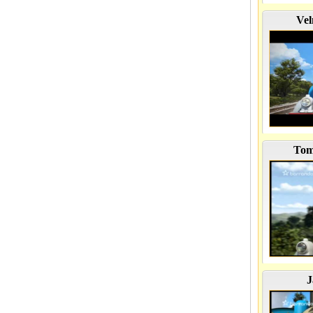
Vel
Tomá
J