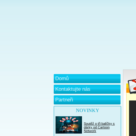
Domů
Kontaktujte nás
Partneři
NOVINKY
Soutěž o tři balíčky s
dárky od Cartoon
Network