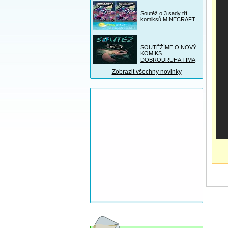
Soutěž o 3 sady tří
komiksů MINECRAFT
SOUTĚŽÍME O NOVÝ
KOMIKS
DOBRODRUHA TIMA
Zobrazit všechny novinky