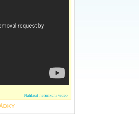
Nahlásit nefunkční video
HÁDKY