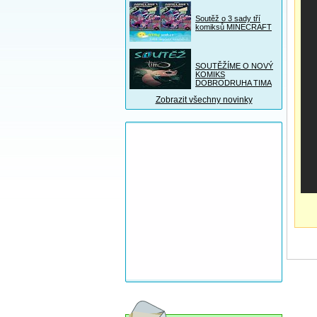
Soutěž o 3 sady tří
komiksů MINECRAFT
SOUTĚŽÍME O NOVÝ
KOMIKS
DOBRODRUHA TIMA
Zobrazit všechny novinky