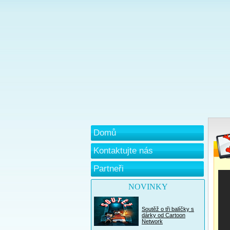
Domů
Kontaktujte nás
Partneři
NOVINKY
Soutěž o tři balíčky s
dárky od Cartoon
Network