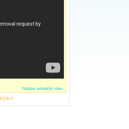
Nahlásit nefunkční video
HÁDKY