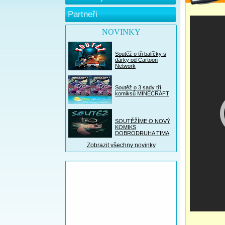
Partneři
NOVINKY
Soutěž o tři balíčky s
dárky od Cartoon
Network
Soutěž o 3 sady tří
komiksů MINECRAFT
SOUTĚŽÍME O NOVÝ
KOMIKS
DOBRODRUHA TIMA
Zobrazit všechny novinky