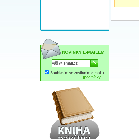
NOVINKY E-MAILEM
Souhlasím se zasíláním e-mailu.
[podmínky]