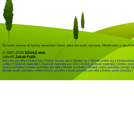
Na tomto serveru se fyzicky nenachází žádné video ani audio záznamy. Dětský-web.cz slouží pou
© 2007-2026
Dětský-web
Vytvořil
Jakub Fojtík
Hry
|
Hry pro děti
|
Online hry
|
Online hry pro děti
|
Dětské hry
|
Dětské online hry
|
Omalovánky
online
|
Výukové materiály
|
Výukové materiály pro děti
|
Online výukové materiály
|
Online výuk
Online pohádky
|
Online pohádky pro děti
|
Dětské pohádky
|
Dětské online pohádky
|
Audio p
Dětské audio pohádky online
|
Audio písničky
|
Audio písničky pro děti
|
Online audio písničky
|