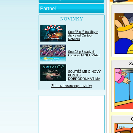
Partneři
NOVINKY
Soutěž o tři balíčky s
dárky od Cartoon
Network
Soutěž o 3 sady tří
komiksů MINECRAFT
Z
SOUTĚŽÍME O NOVÝ
KOMIKS
DOBRODRUHA TIMA
Zobrazit všechny novinky