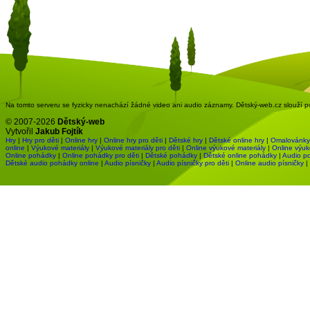
Na tomto serveru se fyzicky nenachází žádné video ani audio záznamy. Dětský-web.cz slouží pou
© 2007-2026
Dětský-web
Vytvořil
Jakub Fojtík
Hry
|
Hry pro děti
|
Online hry
|
Online hry pro děti
|
Dětské hry
|
Dětské online hry
|
Omalovánky
online
|
Výukové materiály
|
Výukové materiály pro děti
|
Online výukové materiály
|
Online výuk
Online pohádky
|
Online pohádky pro děti
|
Dětské pohádky
|
Dětské online pohádky
|
Audio p
Dětské audio pohádky online
|
Audio písničky
|
Audio písničky pro děti
|
Online audio písničky
|