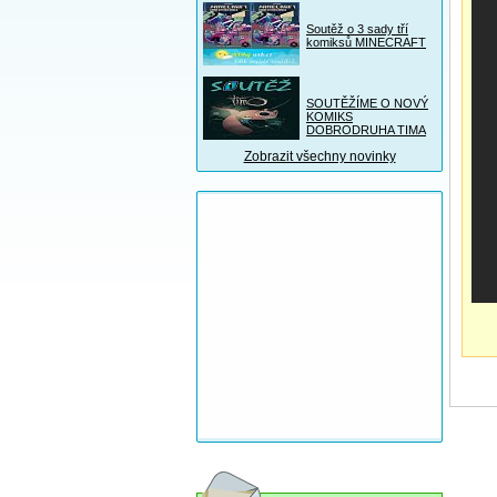
Soutěž o 3 sady tří
komiksů MINECRAFT
SOUTĚŽÍME O NOVÝ
KOMIKS
DOBRODRUHA TIMA
Zobrazit všechny novinky