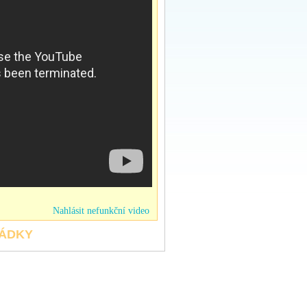
Nahlásit nefunkční video
HÁDKY