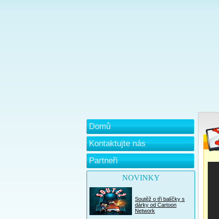
Domů
Kontaktujte nás
Partneři
NOVINKY
Soutěž o tři balíčky s
dárky od Cartoon
Network