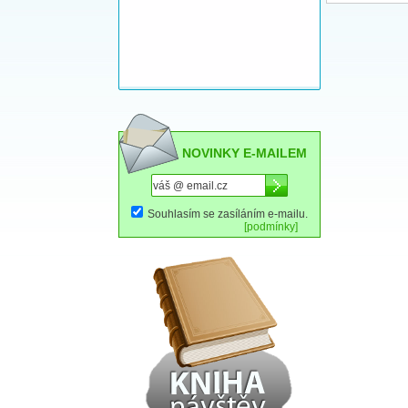
NOVINKY E-MAILEM
Souhlasím se zasíláním e-mailu.
[podmínky]