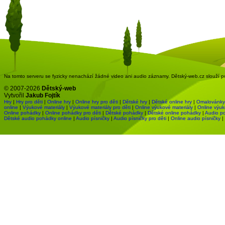
Na tomto serveru se fyzicky nenachází žádné video ani audio záznamy. Dětský-web.cz slouží pou
© 2007-2026
Dětský-web
Vytvořil
Jakub Fojtík
Hry
|
Hry pro děti
|
Online hry
|
Online hry pro děti
|
Dětské hry
|
Dětské online hry
|
Omalovánky
online
|
Výukové materiály
|
Výukové materiály pro děti
|
Online výukové materiály
|
Online výuk
Online pohádky
|
Online pohádky pro děti
|
Dětské pohádky
|
Dětské online pohádky
|
Audio p
Dětské audio pohádky online
|
Audio písničky
|
Audio písničky pro děti
|
Online audio písničky
|