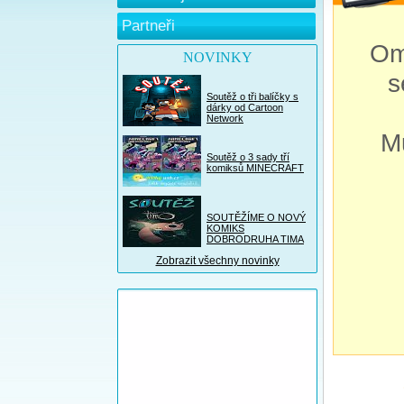
Partneři
Om
NOVINKY
s
Soutěž o tři balíčky s
dárky od Cartoon
Network
M
Soutěž o 3 sady tří
komiksů MINECRAFT
SOUTĚŽÍME O NOVÝ
KOMIKS
DOBRODRUHA TIMA
Zobrazit všechny novinky