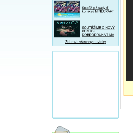
Soutěž o 3 sady tří
komiksů MINECRAFT
SOUTĚŽÍME O NOVÝ
KOMIKS
DOBRODRUHA TIMA
Zobrazit všechny novinky