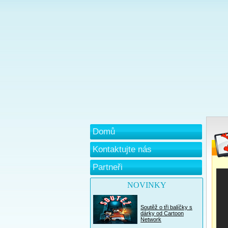
Domů
Kontaktujte nás
Partneři
NOVINKY
Soutěž o tři balíčky s
dárky od Cartoon
Network