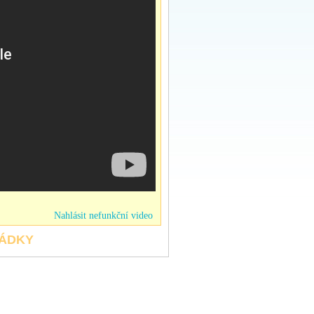
Nahlásit nefunkční video
HÁDKY