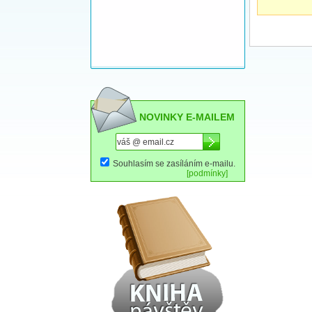
NOVINKY E-MAILEM
Souhlasím se zasíláním e-mailu.
[podmínky]