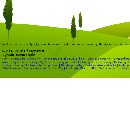
Na tomto serveru se fyzicky nenachází žádné video ani audio záznamy. Dětský-web.cz slouží pou
© 2007-2026
Dětský-web
Vytvořil
Jakub Fojtík
Hry
|
Hry pro děti
|
Online hry
|
Online hry pro děti
|
Dětské hry
|
Dětské online hry
|
Omalovánky
online
|
Výukové materiály
|
Výukové materiály pro děti
|
Online výukové materiály
|
Online výuk
Online pohádky
|
Online pohádky pro děti
|
Dětské pohádky
|
Dětské online pohádky
|
Audio p
Dětské audio pohádky online
|
Audio písničky
|
Audio písničky pro děti
|
Online audio písničky
|