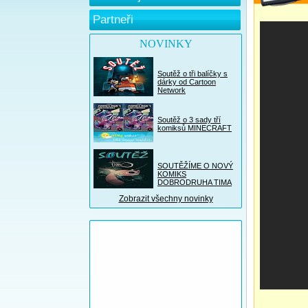
Partneři
NOVINKY
Soutěž o tři balíčky s
dárky od Cartoon
Network
Soutěž o 3 sady tří
komiksů MINECRAFT
SOUTĚŽÍME O NOVÝ
KOMIKS
DOBRODRUHA TIMA
Zobrazit všechny novinky