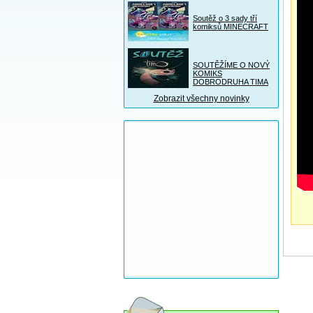
Soutěž o 3 sady tří
komiksů MINECRAFT
SOUTĚŽÍME O NOVÝ
KOMIKS
DOBRODRUHA TIMA
Zobrazit všechny novinky