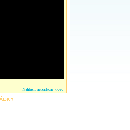
Nahlásit nefunkční video
HÁDKY