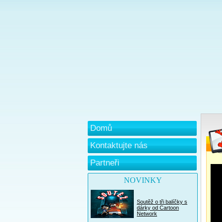
Domů
Kontaktujte nás
Partneři
NOVINKY
Soutěž o tři balíčky s
dárky od Cartoon
Network