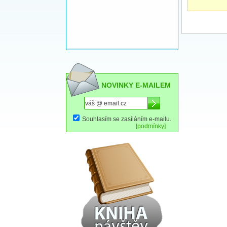
NOVINKY E-MAILEM
Souhlasím se zasíláním e-mailu.
[podmínky]