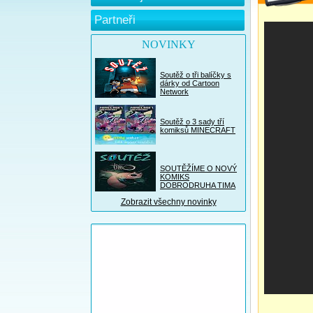
Partneři
NOVINKY
Soutěž o tři balíčky s
dárky od Cartoon
Network
Soutěž o 3 sady tří
komiksů MINECRAFT
SOUTĚŽÍME O NOVÝ
KOMIKS
DOBRODRUHA TIMA
Zobrazit všechny novinky