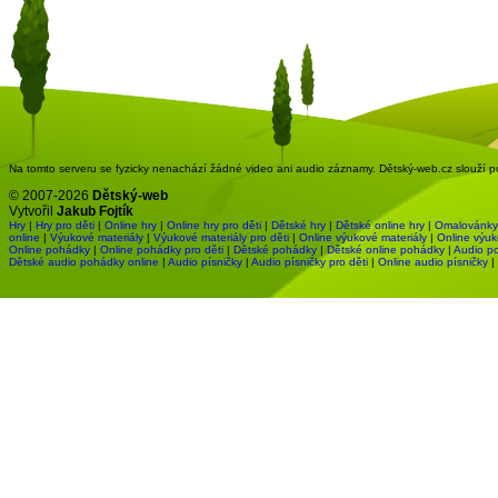
Na tomto serveru se fyzicky nenachází žádné video ani audio záznamy. Dětský-web.cz slouží pou
© 2007-2026
Dětský-web
Vytvořil
Jakub Fojtík
Hry
|
Hry pro děti
|
Online hry
|
Online hry pro děti
|
Dětské hry
|
Dětské online hry
|
Omalovánky
online
|
Výukové materiály
|
Výukové materiály pro děti
|
Online výukové materiály
|
Online výuk
Online pohádky
|
Online pohádky pro děti
|
Dětské pohádky
|
Dětské online pohádky
|
Audio p
Dětské audio pohádky online
|
Audio písničky
|
Audio písničky pro děti
|
Online audio písničky
|