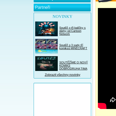
Partneři
NOVINKY
Soutěž o tři balíčky s
dárky od Cartoon
Network
Soutěž o 3 sady tří
komiksů MINECRAFT
SOUTĚŽÍME O NOVÝ
KOMIKS
DOBRODRUHA TIMA
Zobrazit všechny novinky