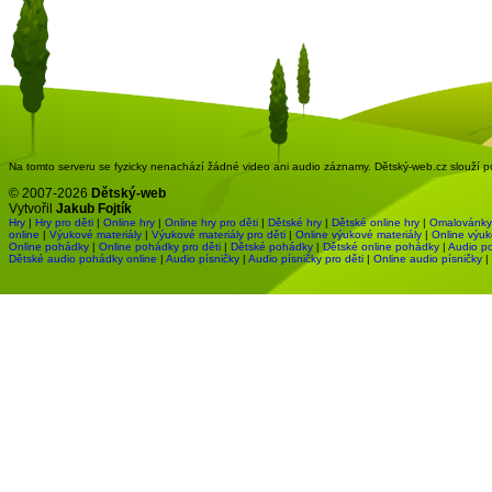
Na tomto serveru se fyzicky nenachází žádné video ani audio záznamy. Dětský-web.cz slouží pou
© 2007-2026
Dětský-web
Vytvořil
Jakub Fojtík
Hry
|
Hry pro děti
|
Online hry
|
Online hry pro děti
|
Dětské hry
|
Dětské online hry
|
Omalovánky
online
|
Výukové materiály
|
Výukové materiály pro děti
|
Online výukové materiály
|
Online výuk
Online pohádky
|
Online pohádky pro děti
|
Dětské pohádky
|
Dětské online pohádky
|
Audio p
Dětské audio pohádky online
|
Audio písničky
|
Audio písničky pro děti
|
Online audio písničky
|