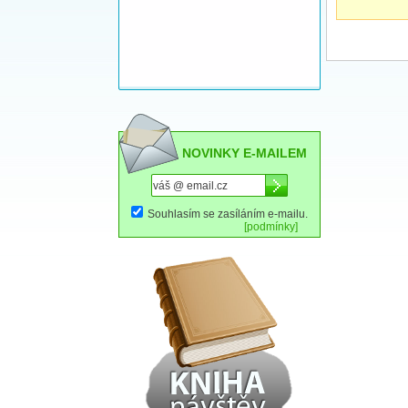
NOVINKY E-MAILEM
Souhlasím se zasíláním e-mailu.
[podmínky]