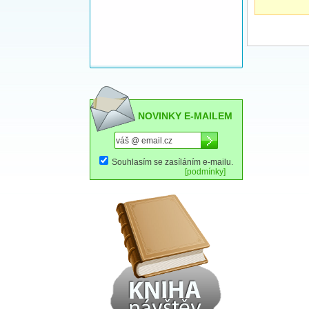
NOVINKY E-MAILEM
Souhlasím se zasíláním e-mailu.
[podmínky]