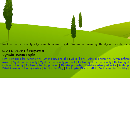
Na tomto serveru se fyzicky nenachází žádné video ani audio záznamy. Dětský-web.cz slouží pou
© 2007-2026
Dětský-web
Vytvořil
Jakub Fojtík
Hry
|
Hry pro děti
|
Online hry
|
Online hry pro děti
|
Dětské hry
|
Dětské online hry
|
Omalovánky
online
|
Výukové materiály
|
Výukové materiály pro děti
|
Online výukové materiály
|
Online výuk
Online pohádky
|
Online pohádky pro děti
|
Dětské pohádky
|
Dětské online pohádky
|
Audio p
Dětské audio pohádky online
|
Audio písničky
|
Audio písničky pro děti
|
Online audio písničky
|