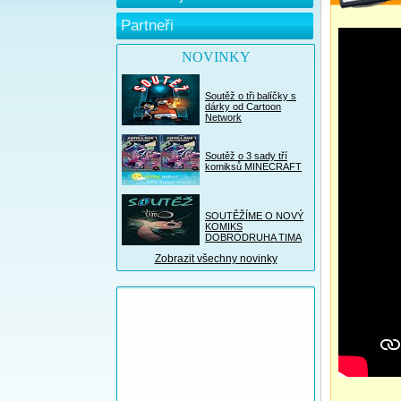
Partneři
NOVINKY
Soutěž o tři balíčky s
dárky od Cartoon
Network
Soutěž o 3 sady tří
komiksů MINECRAFT
SOUTĚŽÍME O NOVÝ
KOMIKS
DOBRODRUHA TIMA
Zobrazit všechny novinky