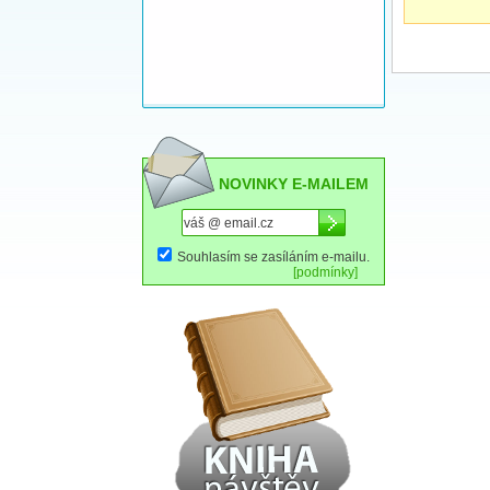
NOVINKY E-MAILEM
Souhlasím se zasíláním e-mailu.
[podmínky]