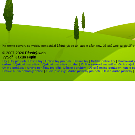
Na tomto serveru se fyzicky nenachází žádné video ani audio záznamy. Dětský-web.cz slouží pou
© 2007-2026
Dětský-web
Vytvořil
Jakub Fojtík
Hry
|
Hry pro děti
|
Online hry
|
Online hry pro děti
|
Dětské hry
|
Dětské online hry
|
Omalovánky
online
|
Výukové materiály
|
Výukové materiály pro děti
|
Online výukové materiály
|
Online výuk
Online pohádky
|
Online pohádky pro děti
|
Dětské pohádky
|
Dětské online pohádky
|
Audio p
Dětské audio pohádky online
|
Audio písničky
|
Audio písničky pro děti
|
Online audio písničky
|