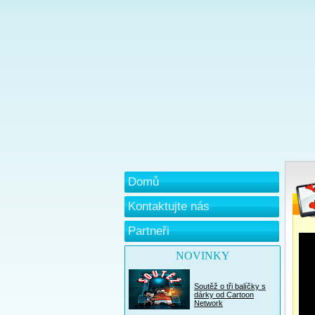
Domů
Kontaktujte nás
Partneři
NOVINKY
Soutěž o tři balíčky s
dárky od Cartoon
Network