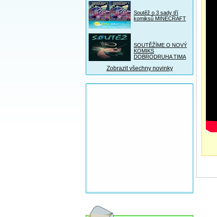
Soutěž o 3 sady tří
komiksů MINECRAFT
SOUTĚŽÍME O NOVÝ
KOMIKS
DOBRODRUHA TIMA
Zobrazit všechny novinky