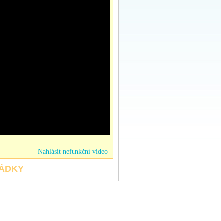
Nahlásit nefunkční video
HÁDKY