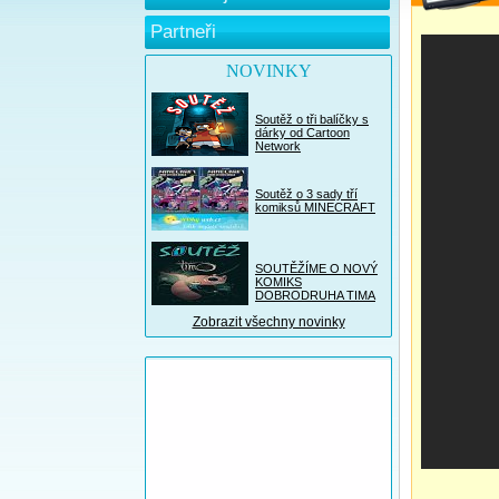
Partneři
NOVINKY
Soutěž o tři balíčky s
dárky od Cartoon
Network
Soutěž o 3 sady tří
komiksů MINECRAFT
SOUTĚŽÍME O NOVÝ
KOMIKS
DOBRODRUHA TIMA
Zobrazit všechny novinky