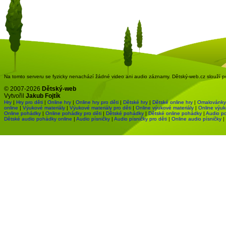
Na tomto serveru se fyzicky nenachází žádné video ani audio záznamy. Dětský-web.cz slouží pou
© 2007-2026
Dětský-web
Vytvořil
Jakub Fojtík
Hry
|
Hry pro děti
|
Online hry
|
Online hry pro děti
|
Dětské hry
|
Dětské online hry
|
Omalovánky
online
|
Výukové materiály
|
Výukové materiály pro děti
|
Online výukové materiály
|
Online výuk
Online pohádky
|
Online pohádky pro děti
|
Dětské pohádky
|
Dětské online pohádky
|
Audio p
Dětské audio pohádky online
|
Audio písničky
|
Audio písničky pro děti
|
Online audio písničky
|