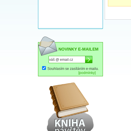
NOVINKY E-MAILEM
Souhlasím se zasíláním e-mailu.
[podmínky]