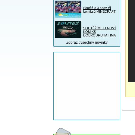
Soutěž o 3 sady tří
komiksů MINECRAFT
SOUTĚŽÍME O NOVÝ
KOMIKS
DOBRODRUHA TIMA
Zobrazit všechny novinky