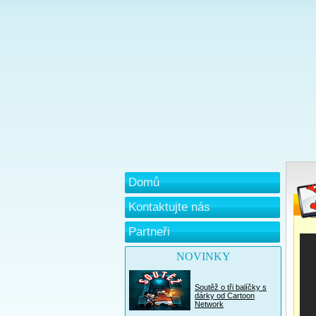
Domů
Kontaktujte nás
Partneři
NOVINKY
Soutěž o tři balíčky s
dárky od Cartoon
Network