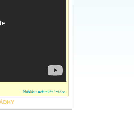
Nahlásit nefunkční video
HÁDKY