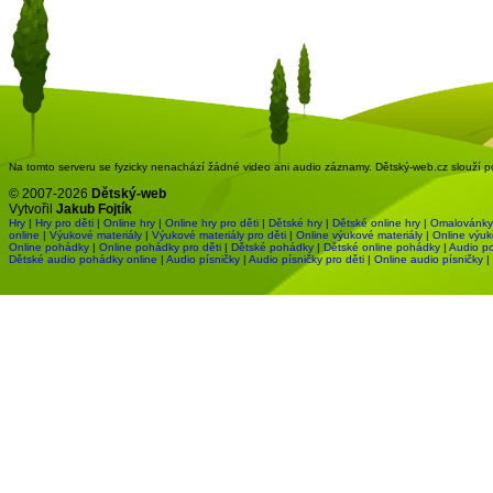
Na tomto serveru se fyzicky nenachází žádné video ani audio záznamy. Dětský-web.cz slouží pou
© 2007-2026
Dětský-web
Vytvořil
Jakub Fojtík
Hry
|
Hry pro děti
|
Online hry
|
Online hry pro děti
|
Dětské hry
|
Dětské online hry
|
Omalovánky
online
|
Výukové materiály
|
Výukové materiály pro děti
|
Online výukové materiály
|
Online výuk
Online pohádky
|
Online pohádky pro děti
|
Dětské pohádky
|
Dětské online pohádky
|
Audio p
Dětské audio pohádky online
|
Audio písničky
|
Audio písničky pro děti
|
Online audio písničky
|