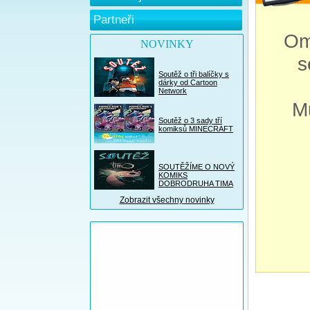
Partneři
Om
NOVINKY
s
Soutěž o tři balíčky s
dárky od Cartoon
Network
M
Soutěž o 3 sady tří
komiksů MINECRAFT
SOUTĚŽÍME O NOVÝ
KOMIKS
DOBRODRUHA TIMA
Zobrazit všechny novinky