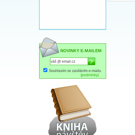
NOVINKY E-MAILEM
Souhlasím se zasíláním e-mailu.
[podmínky]