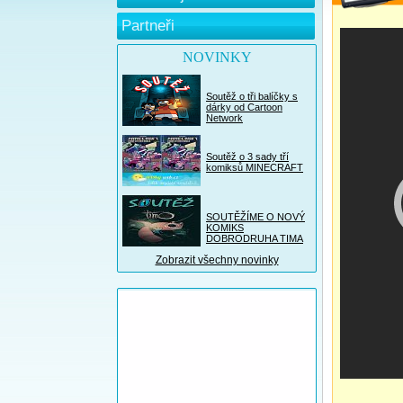
Partneři
NOVINKY
Soutěž o tři balíčky s
dárky od Cartoon
Network
Soutěž o 3 sady tří
komiksů MINECRAFT
SOUTĚŽÍME O NOVÝ
KOMIKS
DOBRODRUHA TIMA
Zobrazit všechny novinky