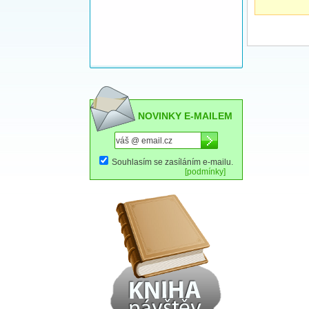
NOVINKY E-MAILEM
Souhlasím se zasíláním e-mailu.
[podmínky]