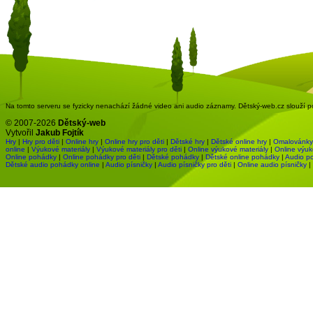
Na tomto serveru se fyzicky nenachází žádné video ani audio záznamy. Dětský-web.cz slouží pou
© 2007-2026
Dětský-web
Vytvořil
Jakub Fojtík
Hry
|
Hry pro děti
|
Online hry
|
Online hry pro děti
|
Dětské hry
|
Dětské online hry
|
Omalovánky
online
|
Výukové materiály
|
Výukové materiály pro děti
|
Online výukové materiály
|
Online výuk
Online pohádky
|
Online pohádky pro děti
|
Dětské pohádky
|
Dětské online pohádky
|
Audio p
Dětské audio pohádky online
|
Audio písničky
|
Audio písničky pro děti
|
Online audio písničky
|