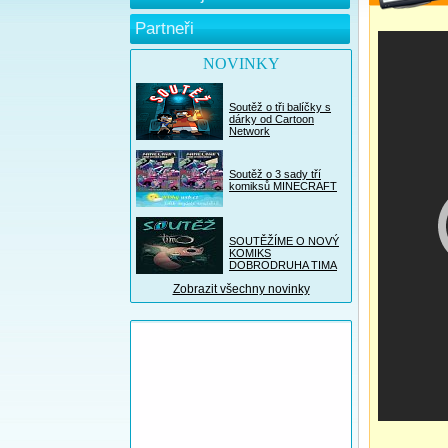
Partneři
NOVINKY
Soutěž o tři balíčky s
dárky od Cartoon
Network
Soutěž o 3 sady tří
komiksů MINECRAFT
SOUTĚŽÍME O NOVÝ
KOMIKS
DOBRODRUHA TIMA
Zobrazit všechny novinky