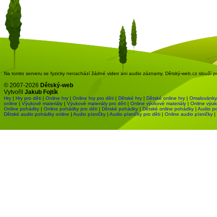
Na tomto serveru se fyzicky nenachází žádné video ani audio záznamy. Dětský-web.cz slouží pou
© 2007-2026
Dětský-web
Vytvořil
Jakub Fojtík
Hry
|
Hry pro děti
|
Online hry
|
Online hry pro děti
|
Dětské hry
|
Dětské online hry
|
Omalovánky
online
|
Výukové materiály
|
Výukové materiály pro děti
|
Online výukové materiály
|
Online výuk
Online pohádky
|
Online pohádky pro děti
|
Dětské pohádky
|
Dětské online pohádky
|
Audio p
Dětské audio pohádky online
|
Audio písničky
|
Audio písničky pro děti
|
Online audio písničky
|