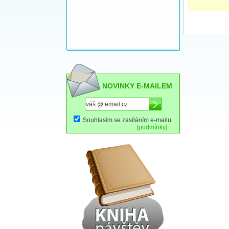
NOVINKY E-MAILEM
Souhlasím se zasíláním e-mailu.
[podmínky]