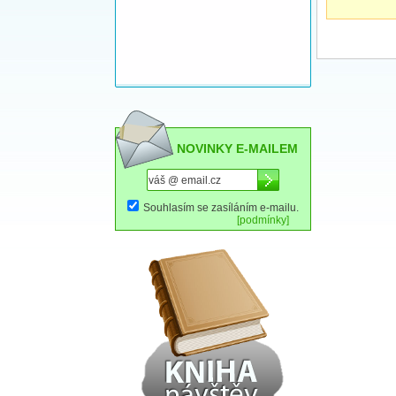
NOVINKY E-MAILEM
Souhlasím se zasíláním e-mailu.
[podmínky]