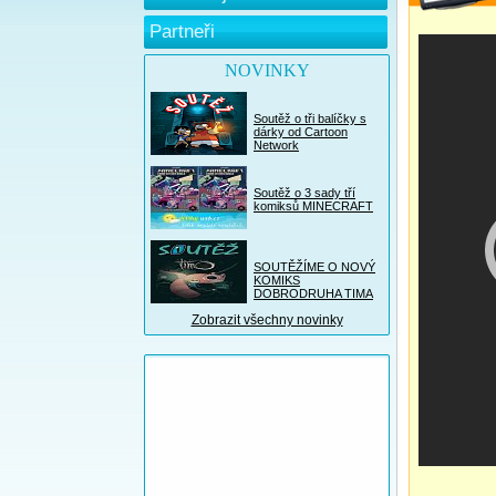
Partneři
NOVINKY
Soutěž o tři balíčky s
dárky od Cartoon
Network
Soutěž o 3 sady tří
komiksů MINECRAFT
SOUTĚŽÍME O NOVÝ
KOMIKS
DOBRODRUHA TIMA
Zobrazit všechny novinky