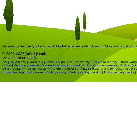
Na tomto serveru se fyzicky nenachází žádné video ani audio záznamy. Dětský-web.cz slouží pou
© 2007-2026
Dětský-web
Vytvořil
Jakub Fojtík
Hry
|
Hry pro děti
|
Online hry
|
Online hry pro děti
|
Dětské hry
|
Dětské online hry
|
Omalovánky
online
|
Výukové materiály
|
Výukové materiály pro děti
|
Online výukové materiály
|
Online výuk
Online pohádky
|
Online pohádky pro děti
|
Dětské pohádky
|
Dětské online pohádky
|
Audio p
Dětské audio pohádky online
|
Audio písničky
|
Audio písničky pro děti
|
Online audio písničky
|