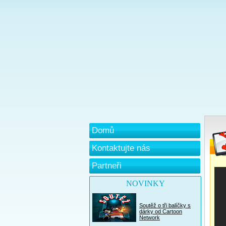
Domů
Kontaktujte nás
Partneři
NOVINKY
Soutěž o tři balíčky s
dárky od Cartoon
Network