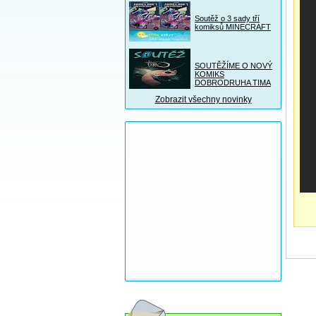
Soutěž o 3 sady tří
komiksů MINECRAFT
SOUTĚŽÍME O NOVÝ
KOMIKS
DOBRODRUHA TIMA
Zobrazit všechny novinky