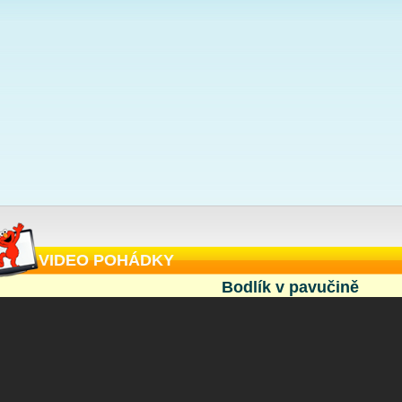
VIDEO POHÁDKY
Bodlík v pavučině