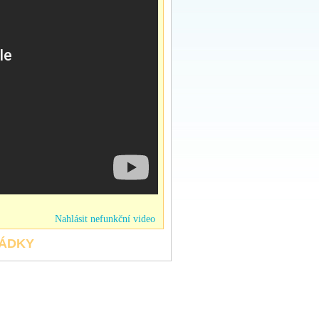
Nahlásit nefunkční video
HÁDKY