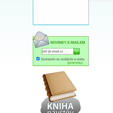
NOVINKY E-MAILEM
Souhlasím se zasíláním e-mailu.
[podmínky]