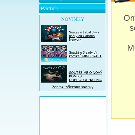
Partneři
Om
NOVINKY
s
Soutěž o tři balíčky s
dárky od Cartoon
Network
M
Soutěž o 3 sady tří
komiksů MINECRAFT
SOUTĚŽÍME O NOVÝ
KOMIKS
DOBRODRUHA TIMA
Zobrazit všechny novinky