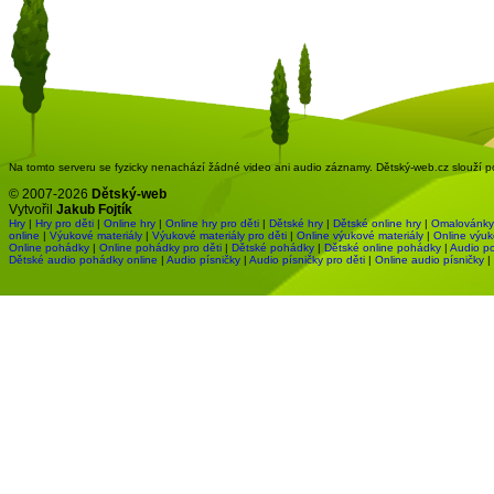
Na tomto serveru se fyzicky nenachází žádné video ani audio záznamy. Dětský-web.cz slouží pou
© 2007-2026
Dětský-web
Vytvořil
Jakub Fojtík
Hry
|
Hry pro děti
|
Online hry
|
Online hry pro děti
|
Dětské hry
|
Dětské online hry
|
Omalovánky
online
|
Výukové materiály
|
Výukové materiály pro děti
|
Online výukové materiály
|
Online výuk
Online pohádky
|
Online pohádky pro děti
|
Dětské pohádky
|
Dětské online pohádky
|
Audio p
Dětské audio pohádky online
|
Audio písničky
|
Audio písničky pro děti
|
Online audio písničky
|