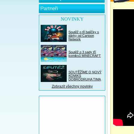
Partneři
NOVINKY
Soutěž o tři balíčky s
dárky od Cartoon
Network
Soutěž o 3 sady tří
komiksů MINECRAFT
SOUTĚŽÍME O NOVÝ
KOMIKS
DOBRODRUHA TIMA
Zobrazit všechny novinky