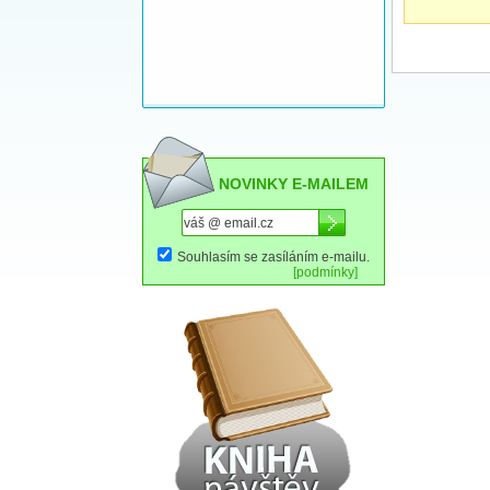
NOVINKY E-MAILEM
Souhlasím se zasíláním e-mailu.
[podmínky]