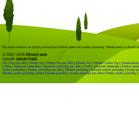
Na tomto serveru se fyzicky nenachází žádné video ani audio záznamy. Dětský-web.cz slouží pou
© 2007-2026
Dětský-web
Vytvořil
Jakub Fojtík
Hry
|
Hry pro děti
|
Online hry
|
Online hry pro děti
|
Dětské hry
|
Dětské online hry
|
Omalovánky
online
|
Výukové materiály
|
Výukové materiály pro děti
|
Online výukové materiály
|
Online výuk
Online pohádky
|
Online pohádky pro děti
|
Dětské pohádky
|
Dětské online pohádky
|
Audio p
Dětské audio pohádky online
|
Audio písničky
|
Audio písničky pro děti
|
Online audio písničky
|