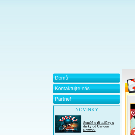
Domů
Kontaktujte nás
Partneři
NOVINKY
Soutěž o tři balíčky s
dárky od Cartoon
Network