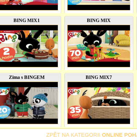
BING MIX1
BING MIX
Zima s BINGEM
BING MIX7
ZPĚT NA KATEGORII
ONLINE PO