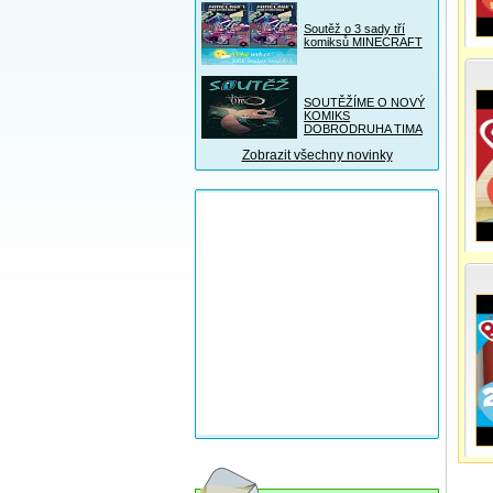
Soutěž o 3 sady tří
komiksů MINECRAFT
SOUTĚŽÍME O NOVÝ
KOMIKS
DOBRODRUHA TIMA
Zobrazit všechny novinky