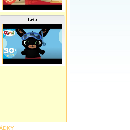
Léto
HÁDKY