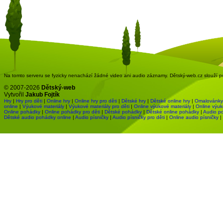
Na tomto serveru se fyzicky nenachází žádné video ani audio záznamy. Dětský-web.cz slouží pou
© 2007-2026
Dětský-web
Vytvořil
Jakub Fojtík
Hry
|
Hry pro děti
|
Online hry
|
Online hry pro děti
|
Dětské hry
|
Dětské online hry
|
Omalovánky
online
|
Výukové materiály
|
Výukové materiály pro děti
|
Online výukové materiály
|
Online výuk
Online pohádky
|
Online pohádky pro děti
|
Dětské pohádky
|
Dětské online pohádky
|
Audio p
Dětské audio pohádky online
|
Audio písničky
|
Audio písničky pro děti
|
Online audio písničky
|