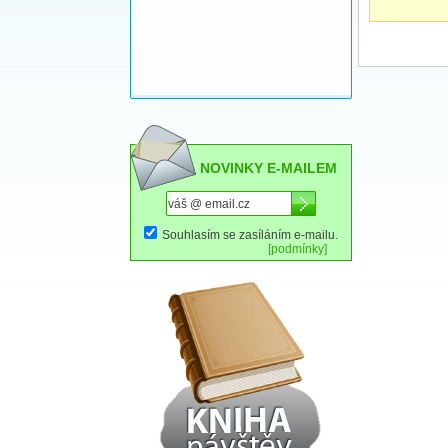
NOVINKY E-MAILEM
Souhlasím se zasíláním e-mailu.
[podmínky]