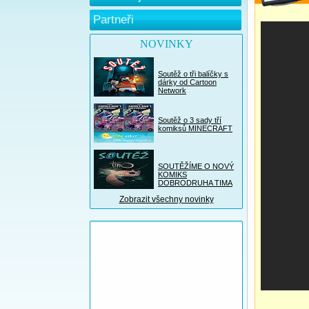
Partneři
NOVINKY
Soutěž o tři balíčky s
dárky od Cartoon
Network
Soutěž o 3 sady tří
komiksů MINECRAFT
SOUTĚŽÍME O NOVÝ
KOMIKS
DOBRODRUHA TIMA
Zobrazit všechny novinky