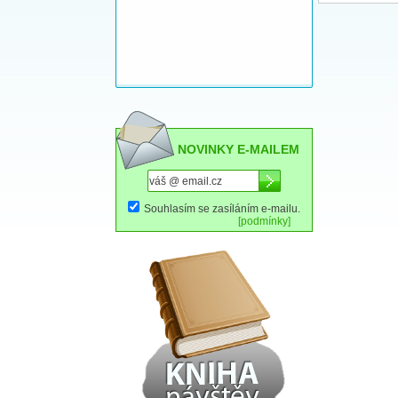
NOVINKY E-MAILEM
Souhlasím se zasíláním e-mailu.
[podmínky]