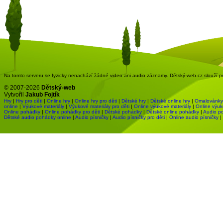
Na tomto serveru se fyzicky nenachází žádné video ani audio záznamy. Dětský-web.cz slouží pou
© 2007-2026
Dětský-web
Vytvořil
Jakub Fojtík
Hry
|
Hry pro děti
|
Online hry
|
Online hry pro děti
|
Dětské hry
|
Dětské online hry
|
Omalovánky
online
|
Výukové materiály
|
Výukové materiály pro děti
|
Online výukové materiály
|
Online výuk
Online pohádky
|
Online pohádky pro děti
|
Dětské pohádky
|
Dětské online pohádky
|
Audio p
Dětské audio pohádky online
|
Audio písničky
|
Audio písničky pro děti
|
Online audio písničky
|