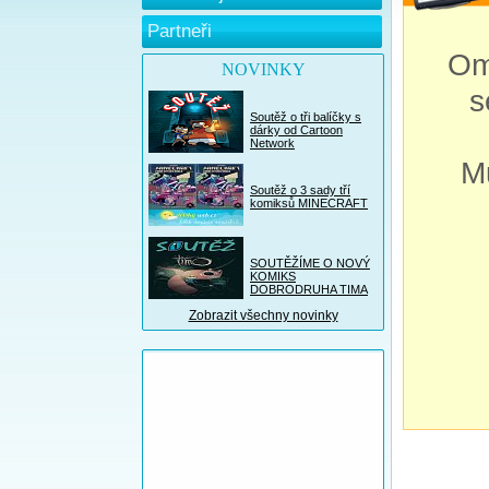
Partneři
Om
NOVINKY
s
Soutěž o tři balíčky s
dárky od Cartoon
Network
M
Soutěž o 3 sady tří
komiksů MINECRAFT
SOUTĚŽÍME O NOVÝ
KOMIKS
DOBRODRUHA TIMA
Zobrazit všechny novinky