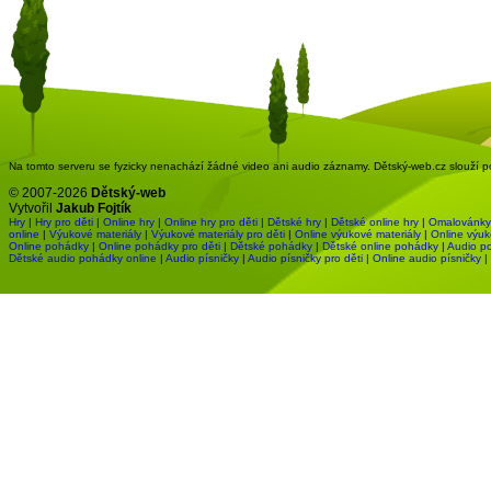
Na tomto serveru se fyzicky nenachází žádné video ani audio záznamy. Dětský-web.cz slouží pou
© 2007-2026
Dětský-web
Vytvořil
Jakub Fojtík
Hry
|
Hry pro děti
|
Online hry
|
Online hry pro děti
|
Dětské hry
|
Dětské online hry
|
Omalovánky
online
|
Výukové materiály
|
Výukové materiály pro děti
|
Online výukové materiály
|
Online výuk
Online pohádky
|
Online pohádky pro děti
|
Dětské pohádky
|
Dětské online pohádky
|
Audio p
Dětské audio pohádky online
|
Audio písničky
|
Audio písničky pro děti
|
Online audio písničky
|