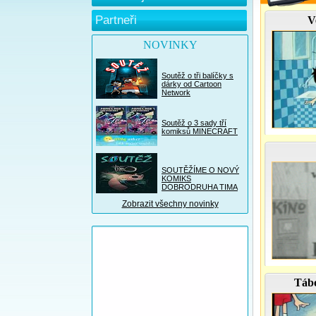
Partneři
V
NOVINKY
Soutěž o tři balíčky s
dárky od Cartoon
Network
Soutěž o 3 sady tří
komiksů MINECRAFT
SOUTĚŽÍME O NOVÝ
KOMIKS
DOBRODRUHA TIMA
Zobrazit všechny novinky
Tábo