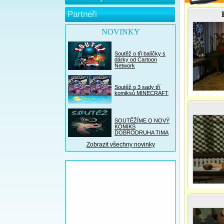
Partneři
NOVINKY
Soutěž o tři balíčky s
dárky od Cartoon
Network
Soutěž o 3 sady tří
komiksů MINECRAFT
SOUTĚŽÍME O NOVÝ
KOMIKS
DOBRODRUHA TIMA
Zobrazit všechny novinky