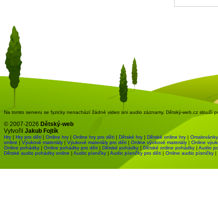
Na tomto serveru se fyzicky nenachází žádné video ani audio záznamy. Dětský-web.cz slouží pou
© 2007-2026
Dětský-web
Vytvořil
Jakub Fojtík
Hry
|
Hry pro děti
|
Online hry
|
Online hry pro děti
|
Dětské hry
|
Dětské online hry
|
Omalovánky
online
|
Výukové materiály
|
Výukové materiály pro děti
|
Online výukové materiály
|
Online výuk
Online pohádky
|
Online pohádky pro děti
|
Dětské pohádky
|
Dětské online pohádky
|
Audio p
Dětské audio pohádky online
|
Audio písničky
|
Audio písničky pro děti
|
Online audio písničky
|