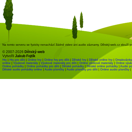
Na tomto serveru se fyzicky nenachází žádné video ani audio záznamy. Dětský-web.cz slouží pou
© 2007-2026
Dětský-web
Vytvořil
Jakub Fojtík
Hry
|
Hry pro děti
|
Online hry
|
Online hry pro děti
|
Dětské hry
|
Dětské online hry
|
Omalovánky
online
|
Výukové materiály
|
Výukové materiály pro děti
|
Online výukové materiály
|
Online výuk
Online pohádky
|
Online pohádky pro děti
|
Dětské pohádky
|
Dětské online pohádky
|
Audio p
Dětské audio pohádky online
|
Audio písničky
|
Audio písničky pro děti
|
Online audio písničky
|