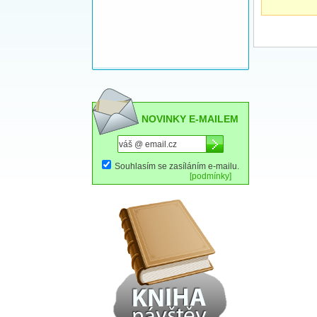
NOVINKY E-MAILEM
Souhlasím se zasíláním e-mailu.
[podmínky]