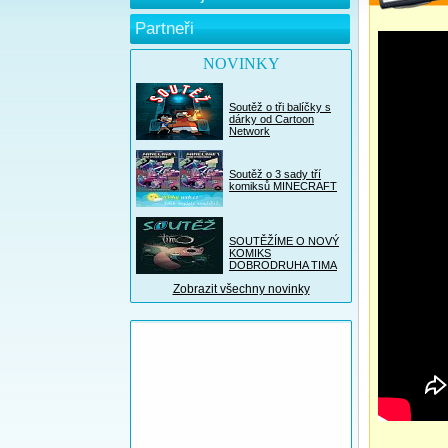
Partneři
NOVINKY
Soutěž o tři balíčky s
dárky od Cartoon
Network
Soutěž o 3 sady tří
komiksů MINECRAFT
SOUTĚŽÍME O NOVÝ
KOMIKS
DOBRODRUHA TIMA
Zobrazit všechny novinky