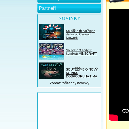
Partneři
NOVINKY
Soutěž o tři balíčky s
dárky od Cartoon
Network
Soutěž o 3 sady tří
komiksů MINECRAFT
SOUTĚŽÍME O NOVÝ
KOMIKS
DOBRODRUHA TIMA
Zobrazit všechny novinky