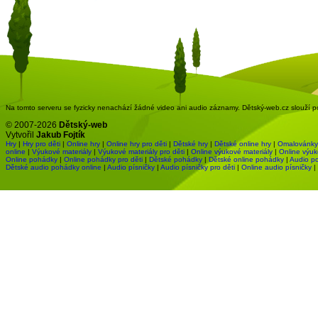
Na tomto serveru se fyzicky nenachází žádné video ani audio záznamy. Dětský-web.cz slouží pou
© 2007-2026
Dětský-web
Vytvořil
Jakub Fojtík
Hry
|
Hry pro děti
|
Online hry
|
Online hry pro děti
|
Dětské hry
|
Dětské online hry
|
Omalovánky
online
|
Výukové materiály
|
Výukové materiály pro děti
|
Online výukové materiály
|
Online výuk
Online pohádky
|
Online pohádky pro děti
|
Dětské pohádky
|
Dětské online pohádky
|
Audio p
Dětské audio pohádky online
|
Audio písničky
|
Audio písničky pro děti
|
Online audio písničky
|