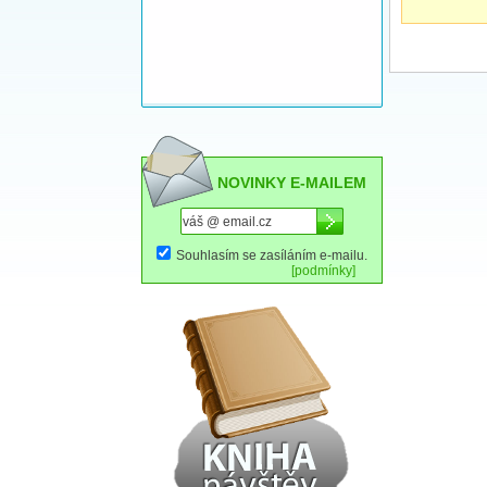
NOVINKY E-MAILEM
Souhlasím se zasíláním e-mailu.
[podmínky]