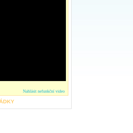
Nahlásit nefunkční video
HÁDKY