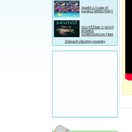
Soutěž o 3 sady tří
komiksů MINECRAFT
SOUTĚŽÍME O NOVÝ
KOMIKS
DOBRODRUHA TIMA
Zobrazit všechny novinky