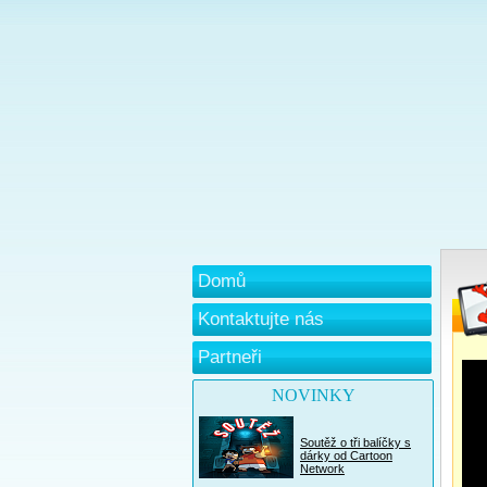
Domů
Kontaktujte nás
Partneři
NOVINKY
Soutěž o tři balíčky s
dárky od Cartoon
Network