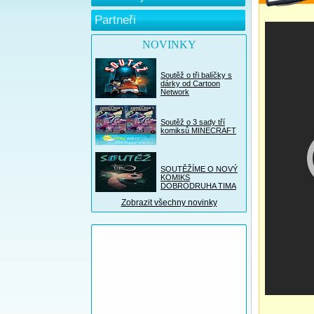
Partneři
NOVINKY
Soutěž o tři balíčky s
dárky od Cartoon
Network
Soutěž o 3 sady tří
komiksů MINECRAFT
SOUTĚŽÍME O NOVÝ
KOMIKS
DOBRODRUHA TIMA
Zobrazit všechny novinky