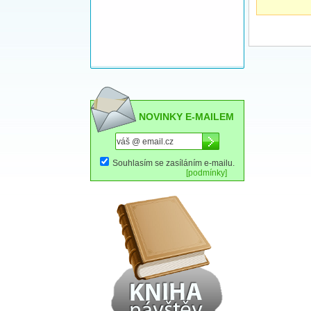
NOVINKY E-MAILEM
Souhlasím se zasíláním e-mailu.
[podmínky]