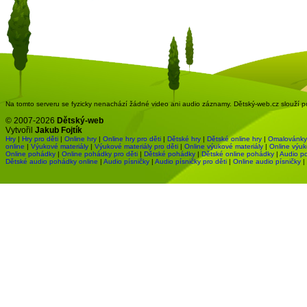
Na tomto serveru se fyzicky nenachází žádné video ani audio záznamy. Dětský-web.cz slouží pou
© 2007-2026
Dětský-web
Vytvořil
Jakub Fojtík
Hry
|
Hry pro děti
|
Online hry
|
Online hry pro děti
|
Dětské hry
|
Dětské online hry
|
Omalovánky
online
|
Výukové materiály
|
Výukové materiály pro děti
|
Online výukové materiály
|
Online výuk
Online pohádky
|
Online pohádky pro děti
|
Dětské pohádky
|
Dětské online pohádky
|
Audio p
Dětské audio pohádky online
|
Audio písničky
|
Audio písničky pro děti
|
Online audio písničky
|