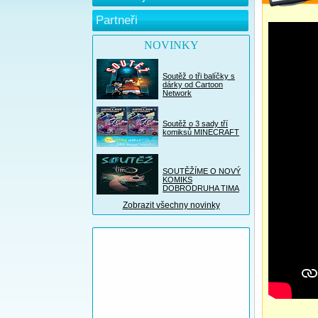
Partneři
NOVINKY
Soutěž o tři balíčky s
dárky od Cartoon
Network
Soutěž o 3 sady tří
komiksů MINECRAFT
SOUTĚŽÍME O NOVÝ
KOMIKS
DOBRODRUHA TIMA
Zobrazit všechny novinky