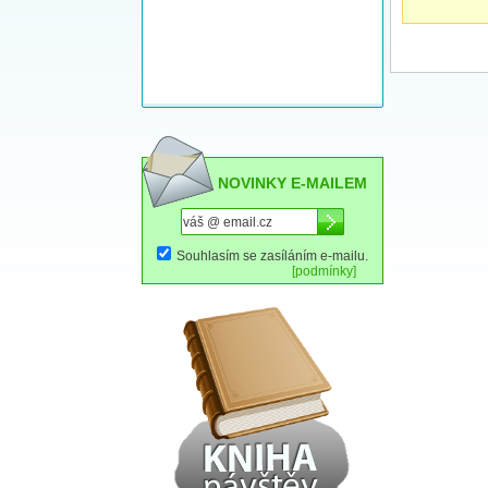
NOVINKY E-MAILEM
Souhlasím se zasíláním e-mailu.
[podmínky]