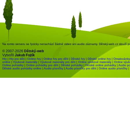
Na tomto serveru se fyzicky nenachází žádné video ani audio záznamy. Dětský-web.cz slouží pou
© 2007-2026
Dětský-web
Vytvořil
Jakub Fojtík
Hry
|
Hry pro děti
|
Online hry
|
Online hry pro děti
|
Dětské hry
|
Dětské online hry
|
Omalovánky
online
|
Výukové materiály
|
Výukové materiály pro děti
|
Online výukové materiály
|
Online výuk
Online pohádky
|
Online pohádky pro děti
|
Dětské pohádky
|
Dětské online pohádky
|
Audio p
Dětské audio pohádky online
|
Audio písničky
|
Audio písničky pro děti
|
Online audio písničky
|