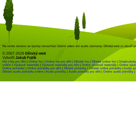
Na tomto serveru se fyzicky nenachází žádné video ani audio záznamy. Dětský-web.cz slouží pou
© 2007-2026
Dětský-web
Vytvořil
Jakub Fojtík
Hry
|
Hry pro děti
|
Online hry
|
Online hry pro děti
|
Dětské hry
|
Dětské online hry
|
Omalovánky
online
|
Výukové materiály
|
Výukové materiály pro děti
|
Online výukové materiály
|
Online výuk
Online pohádky
|
Online pohádky pro děti
|
Dětské pohádky
|
Dětské online pohádky
|
Audio p
Dětské audio pohádky online
|
Audio písničky
|
Audio písničky pro děti
|
Online audio písničky
|