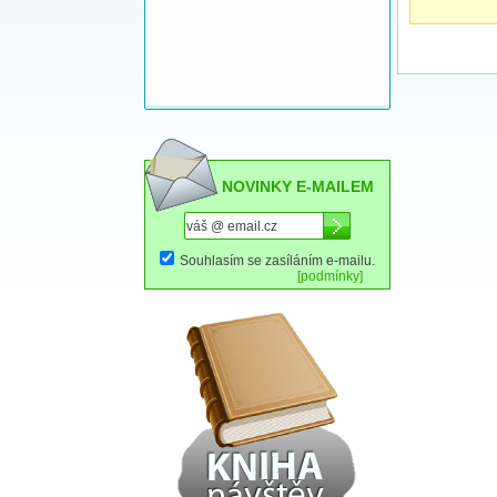
NOVINKY E-MAILEM
Souhlasím se zasíláním e-mailu.
[podmínky]