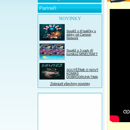
Partneři
NOVINKY
Soutěž o tři balíčky s
dárky od Cartoon
Network
Soutěž o 3 sady tří
komiksů MINECRAFT
SOUTĚŽÍME O NOVÝ
KOMIKS
DOBRODRUHA TIMA
Zobrazit všechny novinky