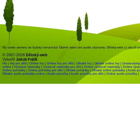
Na tomto serveru se fyzicky nenachází žádné video ani audio záznamy. Dětský-web.cz slouží pou
© 2007-2026
Dětský-web
Vytvořil
Jakub Fojtík
Hry
|
Hry pro děti
|
Online hry
|
Online hry pro děti
|
Dětské hry
|
Dětské online hry
|
Omalovánky
online
|
Výukové materiály
|
Výukové materiály pro děti
|
Online výukové materiály
|
Online výuk
Online pohádky
|
Online pohádky pro děti
|
Dětské pohádky
|
Dětské online pohádky
|
Audio p
Dětské audio pohádky online
|
Audio písničky
|
Audio písničky pro děti
|
Online audio písničky
|