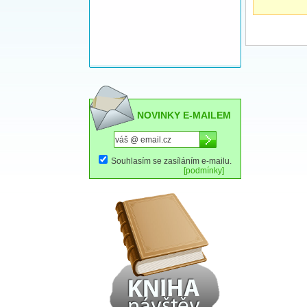
NOVINKY E-MAILEM
Souhlasím se zasíláním e-mailu.
[podmínky]