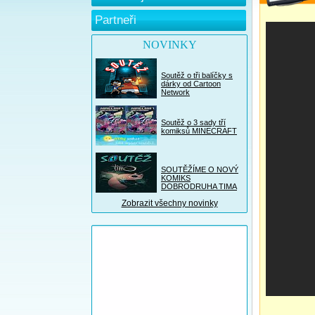
Partneři
NOVINKY
Soutěž o tři balíčky s
dárky od Cartoon
Network
Soutěž o 3 sady tří
komiksů MINECRAFT
SOUTĚŽÍME O NOVÝ
KOMIKS
DOBRODRUHA TIMA
Zobrazit všechny novinky