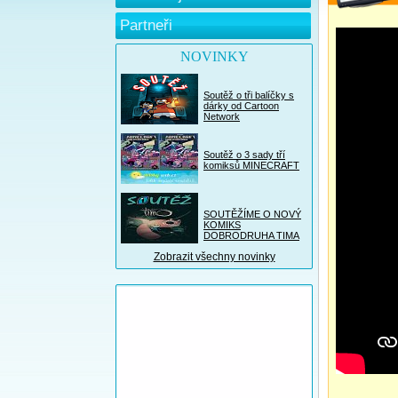
Partneři
NOVINKY
Soutěž o tři balíčky s
dárky od Cartoon
Network
Soutěž o 3 sady tří
komiksů MINECRAFT
SOUTĚŽÍME O NOVÝ
KOMIKS
DOBRODRUHA TIMA
Zobrazit všechny novinky