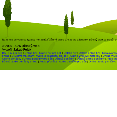
Na tomto serveru se fyzicky nenachází žádné video ani audio záznamy. Dětský-web.cz slouží pou
© 2007-2026
Dětský-web
Vytvořil
Jakub Fojtík
Hry
|
Hry pro děti
|
Online hry
|
Online hry pro děti
|
Dětské hry
|
Dětské online hry
|
Omalovánky
online
|
Výukové materiály
|
Výukové materiály pro děti
|
Online výukové materiály
|
Online výuk
Online pohádky
|
Online pohádky pro děti
|
Dětské pohádky
|
Dětské online pohádky
|
Audio p
Dětské audio pohádky online
|
Audio písničky
|
Audio písničky pro děti
|
Online audio písničky
|