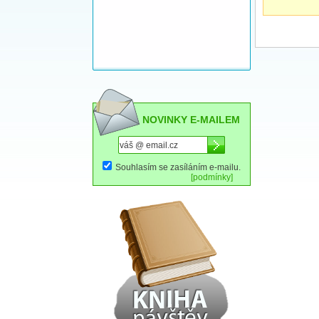
NOVINKY E-MAILEM
Souhlasím se zasíláním e-mailu.
[podmínky]