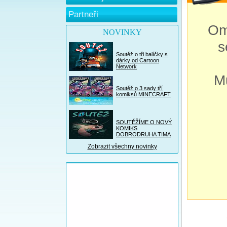
Partneři
Om
NOVINKY
s
Soutěž o tři balíčky s
dárky od Cartoon
Network
M
Soutěž o 3 sady tří
komiksů MINECRAFT
SOUTĚŽÍME O NOVÝ
KOMIKS
DOBRODRUHA TIMA
Zobrazit všechny novinky