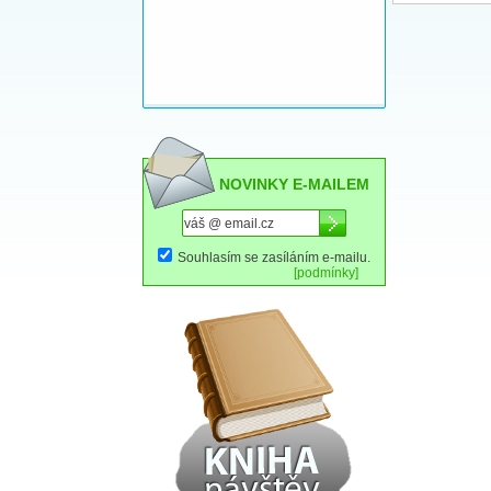
NOVINKY E-MAILEM
Souhlasím se zasíláním e-mailu.
[podmínky]