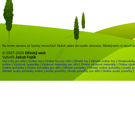
Na tomto serveru se fyzicky nenachází žádné video ani audio záznamy. Dětský-web.cz slouží pou
© 2007-2026
Dětský-web
Vytvořil
Jakub Fojtík
Hry
|
Hry pro děti
|
Online hry
|
Online hry pro děti
|
Dětské hry
|
Dětské online hry
|
Omalovánky
online
|
Výukové materiály
|
Výukové materiály pro děti
|
Online výukové materiály
|
Online výuk
Online pohádky
|
Online pohádky pro děti
|
Dětské pohádky
|
Dětské online pohádky
|
Audio p
Dětské audio pohádky online
|
Audio písničky
|
Audio písničky pro děti
|
Online audio písničky
|