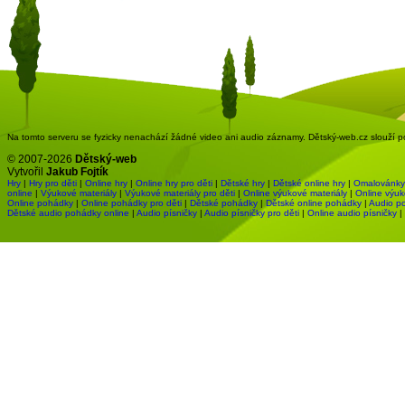
Na tomto serveru se fyzicky nenachází žádné video ani audio záznamy. Dětský-web.cz slouží pou
© 2007-2026
Dětský-web
Vytvořil
Jakub Fojtík
Hry
|
Hry pro děti
|
Online hry
|
Online hry pro děti
|
Dětské hry
|
Dětské online hry
|
Omalovánky
online
|
Výukové materiály
|
Výukové materiály pro děti
|
Online výukové materiály
|
Online výuk
Online pohádky
|
Online pohádky pro děti
|
Dětské pohádky
|
Dětské online pohádky
|
Audio p
Dětské audio pohádky online
|
Audio písničky
|
Audio písničky pro děti
|
Online audio písničky
|