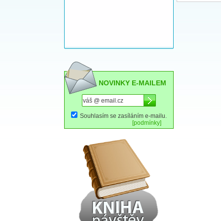
NOVINKY E-MAILEM
Souhlasím se zasíláním e-mailu.
[podmínky]