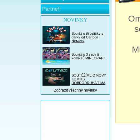
Partneři
Om
NOVINKY
s
Soutěž o tři balíčky s
dárky od Cartoon
Network
M
Soutěž o 3 sady tří
komiksů MINECRAFT
SOUTĚŽÍME O NOVÝ
KOMIKS
DOBRODRUHA TIMA
Zobrazit všechny novinky