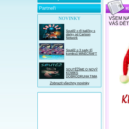
Partneři
K
NOVINKY
VŠEM NA
VÁŠ DĚT
Soutěž o tři balíčky s
dárky od Cartoon
Network
Soutěž o 3 sady tří
komiksů MINECRAFT
SOUTĚŽÍME O NOVÝ
KOMIKS
DOBRODRUHA TIMA
Zobrazit všechny novinky