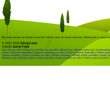
Na tomto serveru se fyzicky nenachází žádné video ani audio záznamy. Dětský-web.cz slouží pou
© 2007-2026
Dětský-web
Vytvořil
Jakub Fojtík
Hry
|
Hry pro děti
|
Online hry
|
Online hry pro děti
|
Dětské hry
|
Dětské online hry
|
Omalovánky
online
|
Výukové materiály
|
Výukové materiály pro děti
|
Online výukové materiály
|
Online výuk
Online pohádky
|
Online pohádky pro děti
|
Dětské pohádky
|
Dětské online pohádky
|
Audio p
Dětské audio pohádky online
|
Audio písničky
|
Audio písničky pro děti
|
Online audio písničky
|