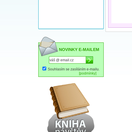
NOVINKY E-MAILEM
Souhlasím se zasíláním e-mailu.
[podmínky]