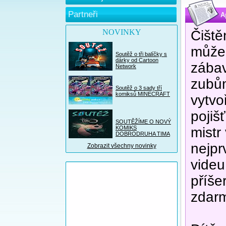
Partneři
A
NOVINKY
Čiště
může 
Soutěž o tři balíčky s
dárky od Cartoon
zábav
Network
zubům
Soutěž o 3 sady tří
komiksů MINECRAFT
vytvo
pojiš
SOUTĚŽÍME O NOVÝ
KOMIKS
mistr
DOBRODRUHA TIMA
nejpr
Zobrazit všechny novinky
videu
příše
zdarm