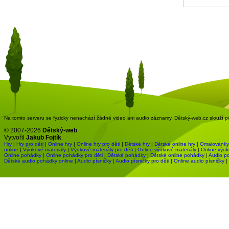
Na tomto serveru se fyzicky nenachází žádné video ani audio záznamy. Dětský-web.cz slouží pou
© 2007-2026
Dětský-web
Vytvořil
Jakub Fojtík
Hry
|
Hry pro děti
|
Online hry
|
Online hry pro děti
|
Dětské hry
|
Dětské online hry
|
Omalovánky
online
|
Výukové materiály
|
Výukové materiály pro děti
|
Online výukové materiály
|
Online výuk
Online pohádky
|
Online pohádky pro děti
|
Dětské pohádky
|
Dětské online pohádky
|
Audio p
Dětské audio pohádky online
|
Audio písničky
|
Audio písničky pro děti
|
Online audio písničky
|