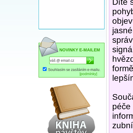
Dítě 
pohyb
objev
jasné
správ
signá
NOVINKY E-MAILEM
hvězd
formě
Souhlasím se zasíláním e-mailu.
[podmínky]
lepš
Součá
péče 
infor
zubní