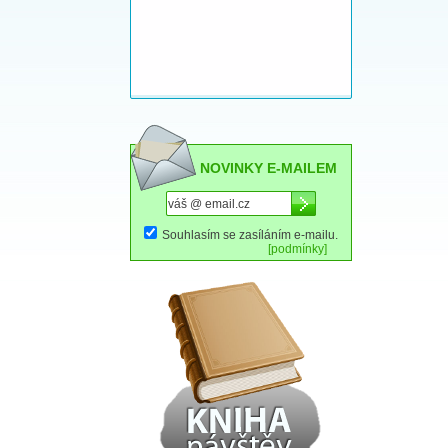
NOVINKY E-MAILEM
Souhlasím se zasíláním e-mailu.
[podmínky]