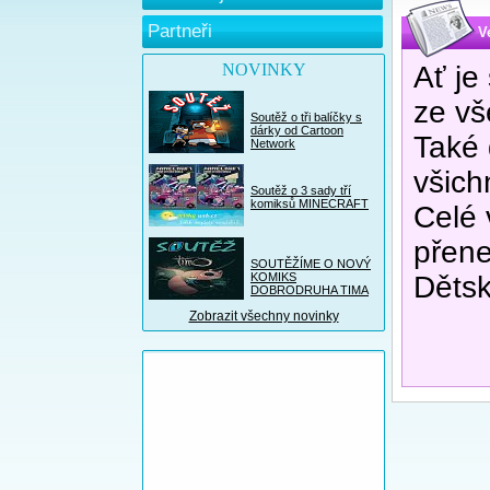
Partneři
V
NOVINKY
Ať je
ze vš
Soutěž o tři balíčky s
dárky od Cartoon
Také 
Network
všich
Soutěž o 3 sady tří
komiksů MINECRAFT
Celé 
přen
SOUTĚŽÍME O NOVÝ
KOMIKS
Dětsk
DOBRODRUHA TIMA
Zobrazit všechny novinky