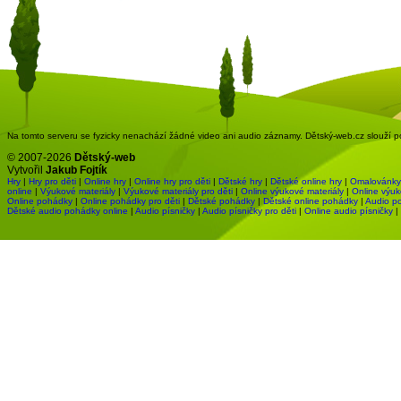
Na tomto serveru se fyzicky nenachází žádné video ani audio záznamy. Dětský-web.cz slouží pou
© 2007-2026
Dětský-web
Vytvořil
Jakub Fojtík
Hry
|
Hry pro děti
|
Online hry
|
Online hry pro děti
|
Dětské hry
|
Dětské online hry
|
Omalovánky
online
|
Výukové materiály
|
Výukové materiály pro děti
|
Online výukové materiály
|
Online výuk
Online pohádky
|
Online pohádky pro děti
|
Dětské pohádky
|
Dětské online pohádky
|
Audio p
Dětské audio pohádky online
|
Audio písničky
|
Audio písničky pro děti
|
Online audio písničky
|