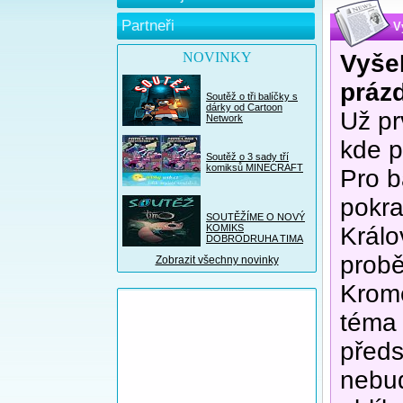
Partneři
V
NOVINKY
Vyše
práz
Soutěž o tři balíčky s
dárky od Cartoon
Už pr
Network
kde p
Soutěž o 3 sady tří
komiksů MINECRAFT
Pro b
pokra
SOUTĚŽÍME O NOVÝ
KOMIKS
Králo
DOBRODRUHA TIMA
probě
Zobrazit všechny novinky
Kromě
téma 
předs
nebud