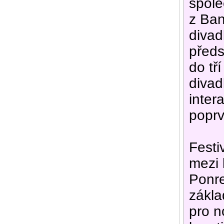
spole
z Ban
divad
předs
do tř
divad
inter
poprv
Festi
mezi 
Ponre
zákla
pro n