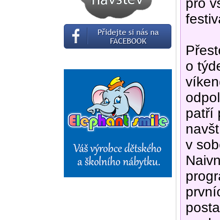
pro v
festi
Přest
o týd
víken
odpol
patří
navšt
v sob
Naivn
progr
první
post