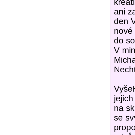
kreat
ani z
den V
nové 
do so
V min
Micha
Necht
VyšeH
jejic
na sk
se sv
propo