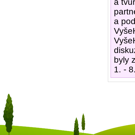
a tvů
partn
a pod
VyšeH
VyšeH
disku
byly 
1. - 