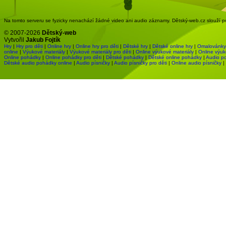
Na tomto serveru se fyzicky nenachází žádné video ani audio záznamy. Dětský-web.cz slouží pou
© 2007-2026
Dětský-web
Vytvořil
Jakub Fojtík
Hry
|
Hry pro děti
|
Online hry
|
Online hry pro děti
|
Dětské hry
|
Dětské online hry
|
Omalovánky
online
|
Výukové materiály
|
Výukové materiály pro děti
|
Online výukové materiály
|
Online výuk
Online pohádky
|
Online pohádky pro děti
|
Dětské pohádky
|
Dětské online pohádky
|
Audio p
Dětské audio pohádky online
|
Audio písničky
|
Audio písničky pro děti
|
Online audio písničky
|