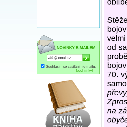
oblíb
Stěž
bojov
velmi
od sa
NOVINKY E-MAILEM
probě
bojov
Souhlasím se zasíláním e-mailu.
[podmínky]
70. v
samo
převy
Zpros
na zá
obyče