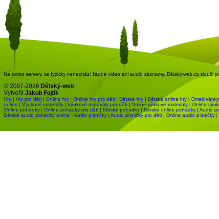
Na tomto serveru se fyzicky nenachází žádné video ani audio záznamy. Dětský-web.cz slouží pou
© 2007-2026
Dětský-web
Vytvořil
Jakub Fojtík
Hry
|
Hry pro děti
|
Online hry
|
Online hry pro děti
|
Dětské hry
|
Dětské online hry
|
Omalovánky
online
|
Výukové materiály
|
Výukové materiály pro děti
|
Online výukové materiály
|
Online výuk
Online pohádky
|
Online pohádky pro děti
|
Dětské pohádky
|
Dětské online pohádky
|
Audio p
Dětské audio pohádky online
|
Audio písničky
|
Audio písničky pro děti
|
Online audio písničky
|