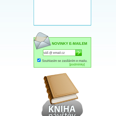
NOVINKY E-MAILEM
Souhlasím se zasíláním e-mailu.
[podmínky]