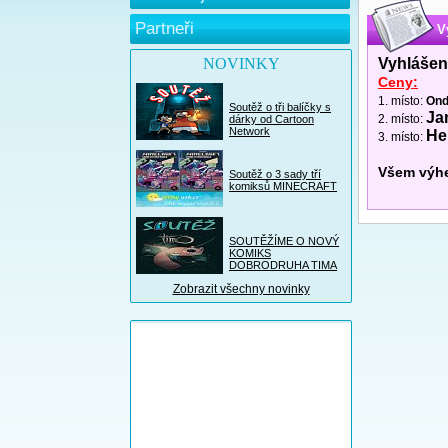
Partneři
V
NOVINKY
Vyhlášen
Ceny:
1. místo:
Ond
Soutěž o tři balíčky s
Ja
2. místo:
dárky od Cartoon
Network
He
3. místo:
Všem výhe
Soutěž o 3 sady tří
komiksů MINECRAFT
SOUTĚŽÍME O NOVÝ
KOMIKS
DOBRODRUHA TIMA
Zobrazit všechny novinky