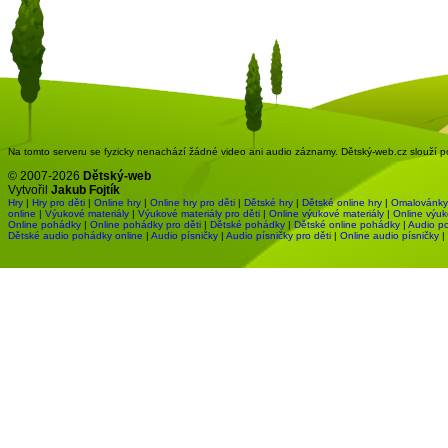
Na tomto serveru se fyzicky nenachází žádné video ani audio záznamy. Dětský-web.cz slouží pou
© 2007-2026
Dětský-web
Vytvořil
Jakub Fojtík
Hry
|
Hry pro děti
|
Online hry
|
Online hry pro děti
|
Dětské hry
|
Dětské online hry
|
Omalovánky
online
|
Výukové materiály
|
Výukové materiály pro děti
|
Online výukové materiály
|
Online výuk
Online pohádky
|
Online pohádky pro děti
|
Dětské pohádky
|
Dětské online pohádky
|
Audio p
Dětské audio pohádky online
|
Audio písničky
|
Audio písničky pro děti
|
Online audio písničky
|