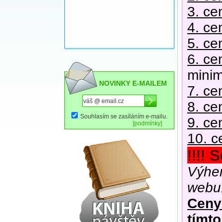
3. ce
4. ce
5. ce
6. ce
mini
NOVINKY E-MAILEM
7. ce
8. ce
Souhlasím se zasíláním e-mailu.
9. ce
[podmínky]
10. c
!!!! 
Výher
webu
Ceny
tímt