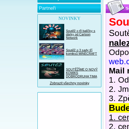
Partneři
S
NOVINKY
Sou
Sout
Soutěž o tři balíčky s
dárky od Cartoon
Network
nale
Odpov
Soutěž o 3 sady tří
komiksů MINECRAFT
web.
Mail
SOUTĚŽÍME O NOVÝ
KOMIKS
DOBRODRUHA TIMA
1. Od
Zobrazit všechny novinky
2. Jm
3. Zp
Bude
1. ce
2. ce