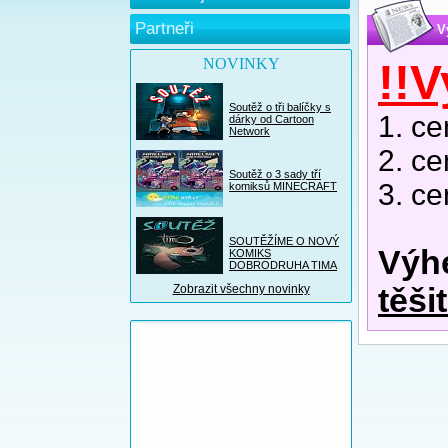
Partneři
V
NOVINKY
!!V
Soutěž o tři balíčky s
1. c
dárky od Cartoon
Network
2. c
Soutěž o 3 sady tří
3. c
komiksů MINECRAFT
SOUTĚŽÍME O NOVÝ
Výh
KOMIKS
DOBRODRUHA TIMA
Zobrazit všechny novinky
těši