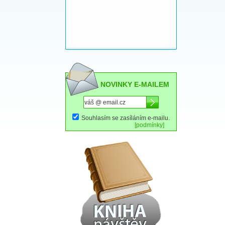
NOVINKY E-MAILEM
Souhlasím se zasíláním e-mailu.
[podmínky]