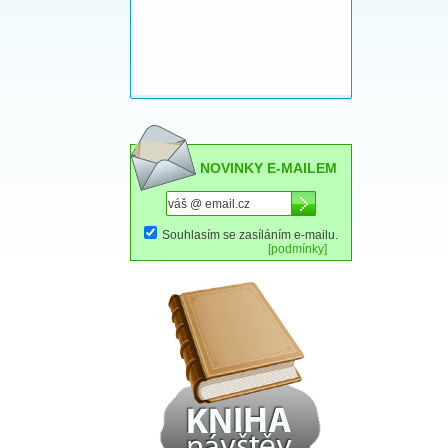
NOVINKY E-MAILEM
Souhlasím se zasíláním e-mailu.
[podmínky]