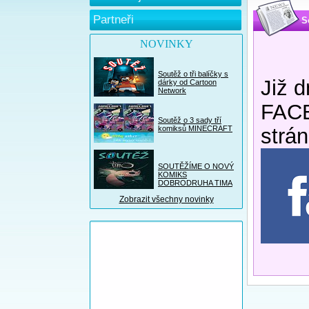
Partneři
S
NOVINKY
Soutěž o tři balíčky s
Již 
dárky od Cartoon
Network
FACE
Soutěž o 3 sady tří
komiksů MINECRAFT
strá
SOUTĚŽÍME O NOVÝ
KOMIKS
DOBRODRUHA TIMA
Zobrazit všechny novinky