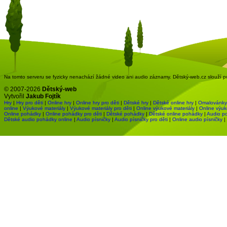
Na tomto serveru se fyzicky nenachází žádné video ani audio záznamy. Dětský-web.cz slouží pou
© 2007-2026
Dětský-web
Vytvořil
Jakub Fojtík
Hry
|
Hry pro děti
|
Online hry
|
Online hry pro děti
|
Dětské hry
|
Dětské online hry
|
Omalovánky
online
|
Výukové materiály
|
Výukové materiály pro děti
|
Online výukové materiály
|
Online výuk
Online pohádky
|
Online pohádky pro děti
|
Dětské pohádky
|
Dětské online pohádky
|
Audio p
Dětské audio pohádky online
|
Audio písničky
|
Audio písničky pro děti
|
Online audio písničky
|